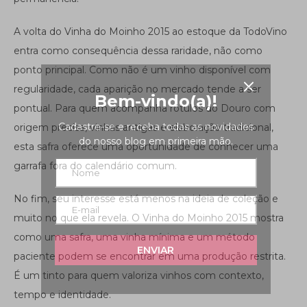
A volta do Vinha do Moinho 2015 ao estoque da TodoVino
entra como consequência dessa raridade, não como
ponto principal. Como não é um vinho disponível com
regularidade, cada aparição no mercado tende a ser
Bem-vindo(a)!
pontual. Para quem acompanha rótulos do Douro com
Cadastre-se e receba todas as novidades
origem precisa, vinhas antigas e elaboração tradicional,
do nosso blog em primeira mão.
esta safra oferece uma oportunidade de conhecer uma
garrafa fora do calendário comum.
No fim, seu interesse está menos na ideia de coleção e
muito no que ela revela. O Vinha do Moinho 2015 mostra
como uma safra, uma vinha mínima e um método
ENVIAR
paciente podem se encontrar em uma produção restrita.
É um tinto para quem valoriza vinhos com contexto,
tempo e identidade.