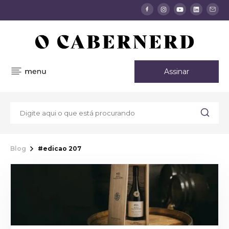
Assinar
Blog
#edicao 207