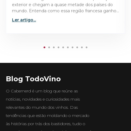
tornaram o Domaine de la Romanée-Conti 1945 a
garrafa mais valiosa já leiloada no mercado de vinhos
finos.
Ler artigo...
Blog TodoVino
O Cabernerd é um blog que reúne as
notícias, novidades e curiosidades mais
relevantes do mundo dos vinhos. Das
tendências que estão moldando o mercado
às histórias por trás dos bastidores, tudo o