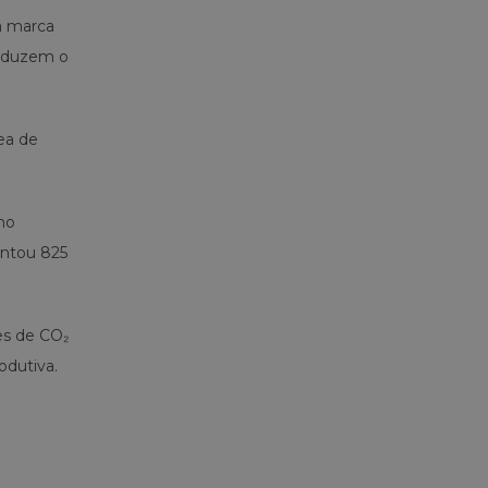
a marca
reduzem o
ea de
ho
antou 825
es de CO₂
odutiva.