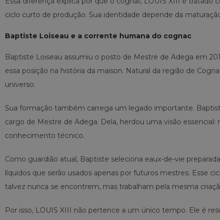
Essa diferença explica por que o cognac LOUIS XIII é tratad
ciclo curto de produção. Sua identidade depende da maturação
Baptiste Loiseau e a corrente humana do cognac
Baptiste Loiseau assumiu o posto de Mestre de Adega em 2014,
essa posição na história da maison. Natural da região de Cogna
universo.
Sua formação também carrega um legado importante. Baptiste 
cargo de Mestre de Adega. Dela, herdou uma visão essencial:
conhecimento técnico.
Como guardião atual, Baptiste seleciona eaux-de-vie prepar
líquidos que serão usados apenas por futuros mestres. Esse c
talvez nunca se encontrem, mas trabalham pela mesma criaçã
Por isso, LOUIS XIII não pertence a um único tempo. Ele é re