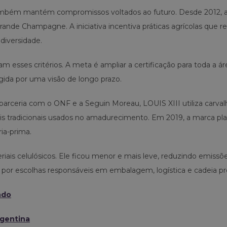
também mantém compromissos voltados ao futuro. Desde 2012, 
Grande Champagne. A iniciativa incentiva práticas agrícolas que 
diversidade.
 esses critérios. A meta é ampliar a certificação para toda a ár
gida por uma visão de longo prazo.
arceria com o ONF e a Seguin Moreau, LOUIS XIII utiliza carval
rris tradicionais usados no amadurecimento. Em 2019, a marca pl
ia-prima.
iais celulósicos. Ele ficou menor e mais leve, reduzindo emissõ
 por escolhas responsáveis em embalagem, logística e cadeia pr
ndo
rgentina