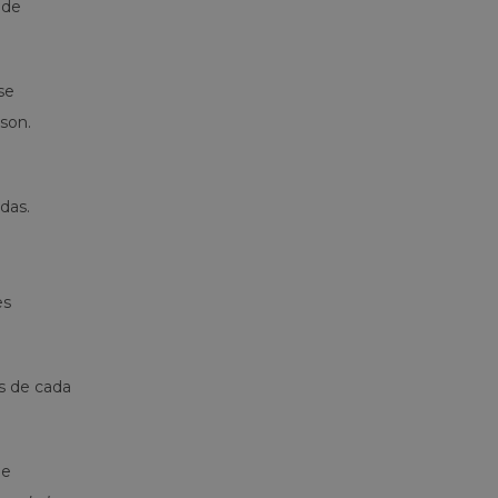
 de
se
son.
das.
es
os de cada
le