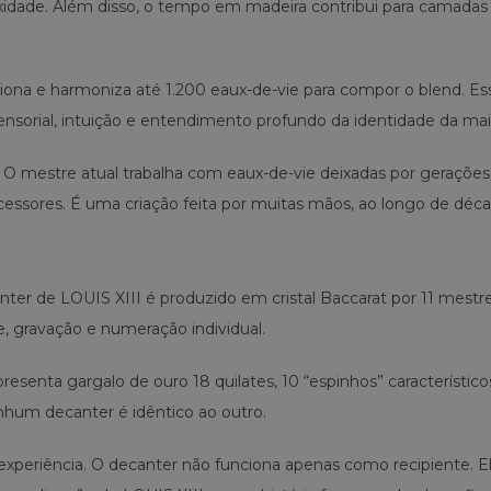
idade. Além disso, o tempo em madeira contribui para camadas
ciona e harmoniza até 1.200 eaux-de-vie para compor o blend. Es
nsorial, intuição e entendimento profundo da identidade da mai
. O mestre atual trabalha com eaux-de-vie deixadas por gerações
essores. É uma criação feita por muitas mãos, ao longo de déca
ter de LOUIS XIII é produzido em cristal Baccarat por 11 mestr
e, gravação e numeração individual.
presenta gargalo de ouro 18 quilates, 10 “espinhos” característic
nhum decanter é idêntico ao outro.
xperiência. O decanter não funciona apenas como recipiente. E