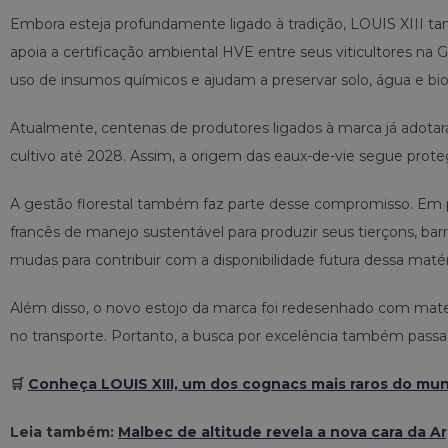
Embora esteja profundamente ligado à tradição, LOUIS XIII 
apoia a certificação ambiental HVE entre seus viticultores na 
uso de insumos químicos e ajudam a preservar solo, água e bio
Atualmente, centenas de produtores ligados à marca já adotaram
cultivo até 2028. Assim, a origem das eaux-de-vie segue prote
A gestão florestal também faz parte desse compromisso. Em p
francês de manejo sustentável para produzir seus tierçons, ba
mudas para contribuir com a disponibilidade futura dessa matér
Além disso, o novo estojo da marca foi redesenhado com mater
no transporte. Portanto, a busca por excelência também passa
🛒
Conheça LOUIS XIII, um dos cognacs mais raros do mu
Leia também:
Malbec de altitude revela a nova cara da A