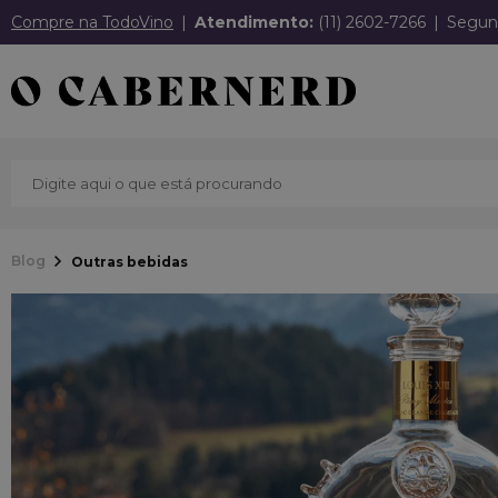
Compre na TodoVino
Atendimento:
(11) 2602-7266
Segund
Blog
Outras bebidas