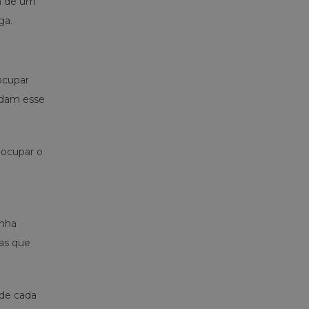
em de um
ga.
ocupar
oldam esse
 ocupar o
anha
oas que
 de cada