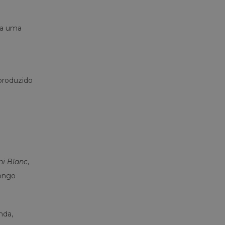
ga uma
 produzido
i Blanc
,
longo
nda,