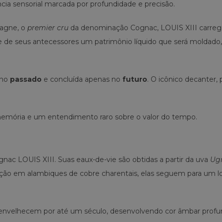
cia sensorial marcada por profundidade e precisão.
pagne, o
premier cru
da denominação Cognac, LOUIS XIII carre
e de seus antecessores um patrimônio líquido que será moldado,
 no
passado
e concluída apenas no
futuro
. O icônico decanter,
o, memória e um entendimento raro sobre o valor do tempo.
nac LOUIS XIII. Suas eaux-de-vie são obtidas a partir da uva
Ugn
ilação em alambiques de cobre charentais, elas seguem para um 
 envelhecem por até um século, desenvolvendo cor âmbar profu