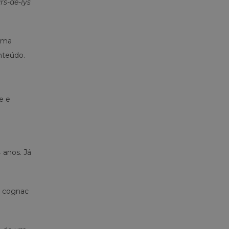
urs-de-lys
 uma
nteúdo.
e e
 anos. Já
m cognac