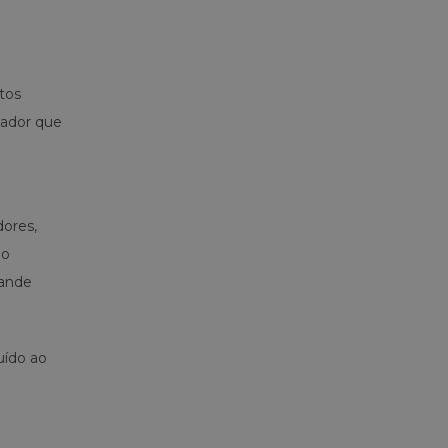
tos
nador que
dores,
ão
rande
uído ao