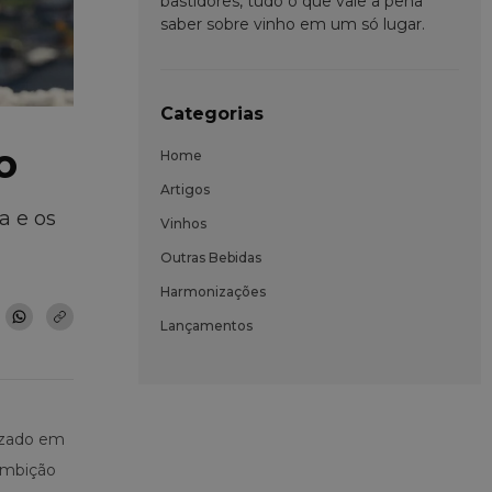
bastidores, tudo o que vale a pena
saber sobre vinho em um só lugar.
Categorias
o
Home
Artigos
a e os
Vinhos
Outras Bebidas
Harmonizações
Lançamentos
tizado em
ambição