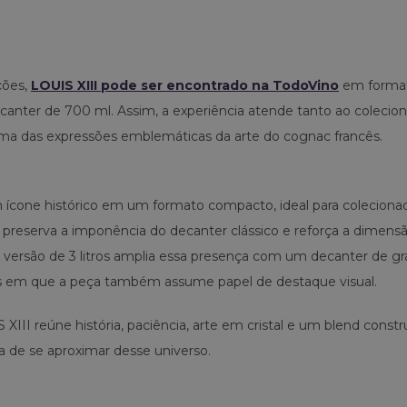
ções,
LOUIS XIII pode ser encontrado na TodoVino
em forma
 decanter de 700 ml. Assim, a experiência atende tanto ao colecio
ma das expressões emblemáticas da arte do cognac francês.
ícone histórico em um formato compacto, ideal para coleciona
 preserva a imponência do decanter clássico e reforça a dimens
 a versão de 3 litros amplia essa presença com um decanter de g
es em que a peça também assume papel de destaque visual.
III reúne história, paciência, arte em cristal e um blend constr
 de se aproximar desse universo.