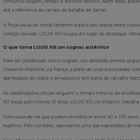
comunica origem, tempo e domínio técnico. Além disso, preserv
até a referência ao campo de batalha de Jarnac.
A força visual do cristal também explica seu status entre c
coleção privada, LOUIS XIII ocupa um lugar de destaque. Afina
O que torna LOUIS XIII um cognac autêntico
Para ser classificado como cognac, um destilado precisa seguir
Charente-Maritime, na França, a partir de uvas autorizadas, c
alambiques de cobre e amadurecer em barris de carvalho franc
As classificações oficiais seguem o tempo mínimo de envelhe
XO exige pelo menos 10 anos. LOUIS XIII, no entanto, trabalha
Com eaux-de-vie que podem envelhecer entre 40 e 100 anos, el
legítimo. Pelo contrário, representa uma das expressões de mai