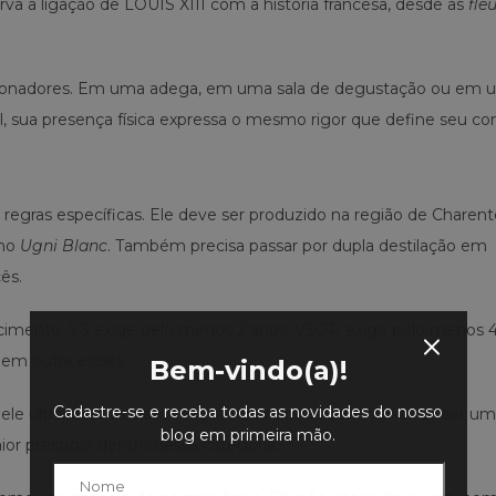
a a ligação de LOUIS XIII com a história francesa, desde as
fle
olecionadores. Em uma adega, em uma sala de degustação ou em
l, sua presença física expressa o mesmo rigor que define seu co
 regras específicas. Ele deve ser produzido na região de Charent
omo
Ugni Blanc
. Também precisa passar por dupla destilação em
ês.
cimento. VS exige pelo menos 2 anos. VSOP exige pelo menos 4
 em outra escala.
Bem-vindo(a)!
Cadastre-se e receba todas as novidades do nosso
e ultrapassa as classificações tradicionais sem deixar de ser u
blog em primeira mão.
or prestígio dentro dessa categoria.