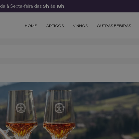
a à Sexta-feira das
9h
às
18h
HOME
ARTIGOS
VINHOS
OUTRAS BEBIDAS