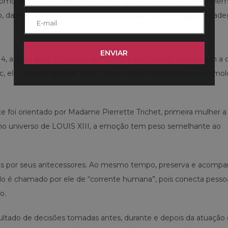
o como um símbolo de permanência. Ele não nasce da pressa, n
, da seleção minuciosa e da continuidade entre mestres de ade
ENVIAR
 aos 34 anos. Com isso, tornou-se o profissional mais jovem a 
c, ele cresceu cercado pela cultura local e pelas práticas que m
foi orientado por Madame Pierrette Trichet, primeira mulher a
 no universo de LOUIS XIII, a emoção tem peso semelhante ao
adas por seus antecessores. Ao mesmo tempo, preserva e acomp
iclo é chamado por ele de “corrente humana”, pois conecta pess
o.
sultado de decisões tomadas antes, durante e depois da atuação