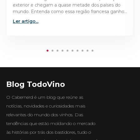
tornaram o Domaine de la Romanée-Conti 1945 a
garrafa mais valiosa já leiloada no mercado de vinhos
finos.
Ler artigo...
Blog TodoVino
O Cabernerd é um blog que reúne as
notícias, novidades e curiosidades mais
relevantes do mundo dos vinhos. Das
tendências que estão moldando o mercado
às histórias por trás dos bastidores, tudo o