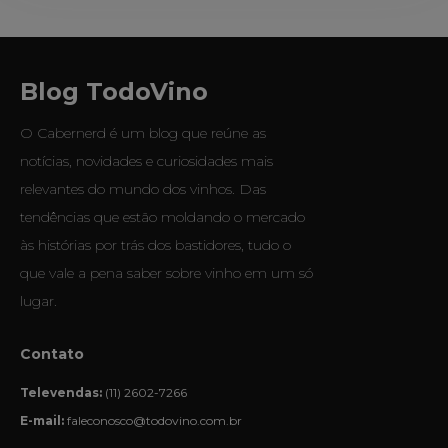
Blog TodoVino
O Cabernerd é um blog que reúne as
notícias, novidades e curiosidades mais
relevantes do mundo dos vinhos. Das
tendências que estão moldando o mercado
às histórias por trás dos bastidores, tudo o
que vale a pena saber sobre vinho em um só
lugar.
Contato
Televendas:
(11) 2602-7266
E-mail:
faleconosco@todovino.com.br