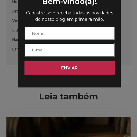
Bem-vindo(a)!
Home
Artigos
Cadastre-se e receba todas as novidades
do nosso blog em primeira mão.
Vinhos
Outras Bebidas
Harmonizações
Lançamentos
ENVIAR
Leia também