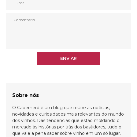
Bem-vindo(a)!
Cadastre-se e receba todas as novidades
do nosso blog em primeira mão.
ENVIAR
ENVIAR
Sobre nós
O Cabernerd é um blog que reúne as notícias,
novidades e curiosidades mais relevantes do mundo
dos vinhos. Das tendências que estão moldando o
mercado às histórias por trás dos bastidores, tudo o
que vale a pena saber sobre vinho em um só lugar.