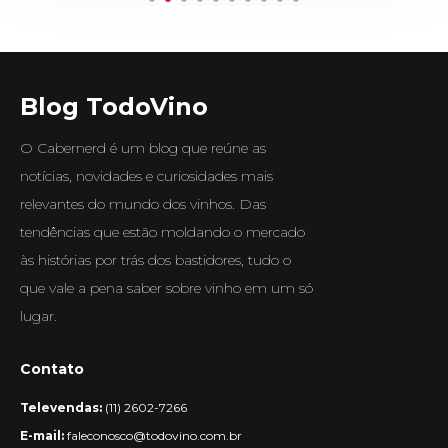
Blog TodoVino
O Cabernerd é um blog que reúne as
notícias, novidades e curiosidades mais
relevantes do mundo dos vinhos. Das
tendências que estão moldando o mercado
às histórias por trás dos bastidores, tudo o
que vale a pena saber sobre vinho em um só
lugar.
Contato
Televendas:
(11) 2602-7266
E-mail:
faleconosco@todovino.com.br