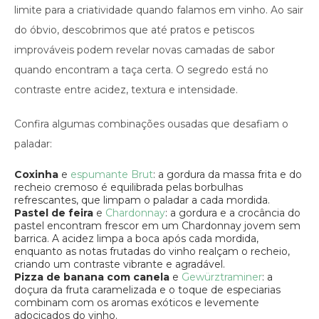
limite para a criatividade quando falamos em vinho. Ao sair
do óbvio, descobrimos que até pratos e petiscos
improváveis podem revelar novas camadas de sabor
quando encontram a taça certa. O segredo está no
contraste entre acidez, textura e intensidade.
Confira algumas combinações ousadas que desafiam o
paladar:
Coxinha
e
espumante Brut
: a gordura da massa frita e do
recheio cremoso é equilibrada pelas borbulhas
refrescantes, que limpam o paladar a cada mordida.
Pastel de feira
e
Chardonnay
: a gordura e a crocância do
pastel encontram frescor em um Chardonnay jovem sem
barrica. A acidez limpa a boca após cada mordida,
enquanto as notas frutadas do vinho realçam o recheio,
criando um contraste vibrante e agradável.
Pizza de banana com canela
e
Gewürztraminer
: a
doçura da fruta caramelizada e o toque de especiarias
combinam com os aromas exóticos e levemente
adocicados do vinho.