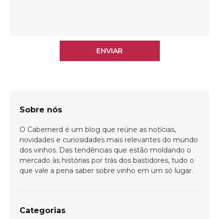
Bem-vindo(a)!
Cadastre-se e receba todas as novidades
do nosso blog em primeira mão.
ENVIAR
Sobre nós
ENVIAR
O Cabernerd é um blog que reúne as notícias,
novidades e curiosidades mais relevantes do mundo
dos vinhos. Das tendências que estão moldando o
mercado às histórias por trás dos bastidores, tudo o
que vale a pena saber sobre vinho em um só lugar.
Categorias