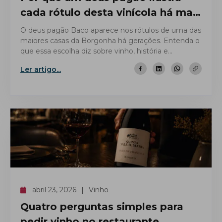
cada rótulo desta vinícola há mais
de 160 anos?
O deus pagão Baco aparece nos rótulos de uma das
maiores casas da Borgonha há gerações. Entenda o
que essa escolha diz sobre vinho, história e
identidade.
Ler artigo...
abril 23, 2026
Vinho
Quatro perguntas simples para
pedir vinho no restaurante