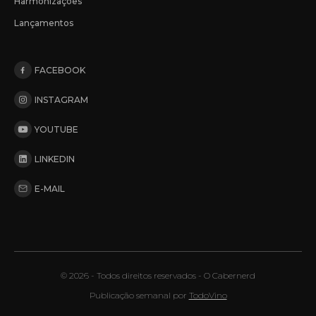
Harmonizações
Lançamentos
FACEBOOK
INSTAGRAM
YOUTUBE
LINKEDIN
E-MAIL
© 2026 - Todos direitos reservados - O Cabernerd
Publicação semanal por
TodoVino