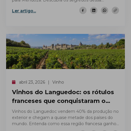
para Mendoza. Descubra os segredos dessa
inovação.
Ler artigo...
abril 23, 2026
Vinho
Vinhos do Languedoc: os rótulos
franceses que conquistaram o
mundo
Vinhos do Languedoc vendem 40% da produção no
exterior e chegam a quase metade dos países do
mundo. Entenda como essa região francesa ganhou
o mercado global.