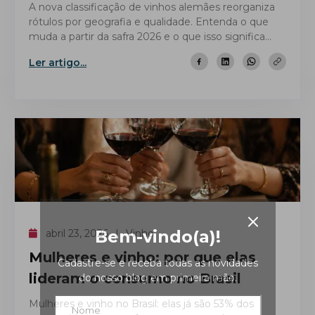
mais simples?
A nova classificação de vinhos alemães reorganiza
rótulos por geografia e qualidade. Entenda o que
muda a partir da safra 2026 e o que isso significa
para quem bebe.
Ler artigo...
Bem-vindo(a)!
abril 23, 2026
Vinho
Mulheres e vinho: por que elas
Cadastre-se e receba todas as novidades
lideram o consumo no Brasil
do nosso blog em primeira mão.
Mulheres e vinho no Brasil: elas já são 53% dos