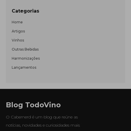
Categorias
Home
Artigos
Vinhos
Outras Bebidas
Harmonizações
Lançamentos
Blog TodoVino
O Cabernerd é um blog que reúne as
notícias, novidades e curiosidades mais