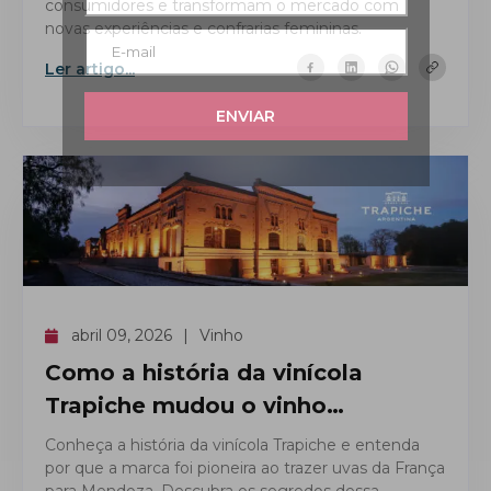
consumidores e transformam o mercado com
novas experiências e confrarias femininas.
Ler artigo...
ENVIAR
abril 09, 2026
Vinho
Como a história da vinícola
Trapiche mudou o vinho
argentino?
Conheça a história da vinícola Trapiche e entenda
por que a marca foi pioneira ao trazer uvas da França