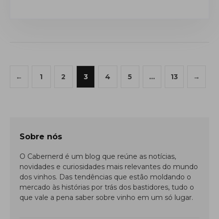
Paginação
←
1
2
3
4
5
…
13
→
de
posts
Sobre nós
O Cabernerd é um blog que reúne as notícias,
novidades e curiosidades mais relevantes do mundo
dos vinhos. Das tendências que estão moldando o
mercado às histórias por trás dos bastidores, tudo o
que vale a pena saber sobre vinho em um só lugar.