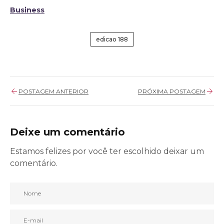
Business
edicao 188
POSTAGEM ANTERIOR
PRÓXIMA POSTAGEM
Deixe um comentário
Bem-vindo(a)!
Estamos felizes por você ter escolhido deixar um
Cadastre-se e receba todas as novidades
comentário.
do nosso blog em primeira mão.