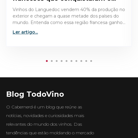
o no
Descubra os detalhes técnicos e históricos que
do
tornaram o Domaine de la Romanée-Conti 1945 a
anhou
garrafa mais valiosa já leiloada no mercado de vinh
finos.
Ler artigo...
Blog TodoVino
O Cabernerd é um blog que reúne as
notícias, novidades e curiosidades mais
relevantes do mundo dos vinhos. Das
tendências que estão moldando o mercado