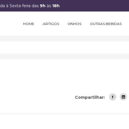
a à Sexta-feira das
9h
às
18h
HOME
ARTIGOS
VINHOS
OUTRAS BEBIDAS
Compartilhar: