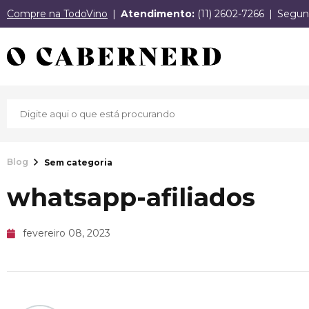
Compre na TodoVino
Atendimento:
(11) 2602-7266
Segund
Blog
Sem categoria
whatsapp-afiliados
fevereiro 08, 2023