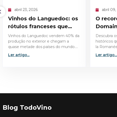
abril 09, 2026
ma
s
O recorde histórico do
O m
Domaine de la Romanée-
de B
Conti 1945
reg
a
Descubra os detalhes técnicos e
Conheç
históricos que tornaram o Domaine de
desen
la Romanée-Conti 1945 a garrafa mais
de Ba
valiosa já leiloada no mercado de vinhos
cartog
Ler artigo...
Ler ar
finos.
da reg
Blog TodoVino