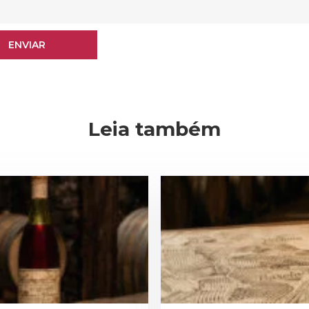
Bem-vindo(a)!
ENVIAR
Cadastre-se e receba todas as novidades do nosso
blog em primeira mão.
Leia também
ENVIAR