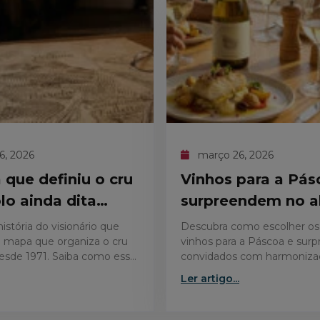
6, 2026
março 26, 2026
que definiu o cru
Vinhos para a Pás
lo ainda dita
surpreendem no 
istória do visionário que
Descubra como escolher os
 mapa que organiza o cru
vinhos para a Páscoa e sur
esde 1971. Saiba como essa
convidados com harmoniza
dita as regras de qualidade
perfeitas, do bacalhau ao co
Ler artigo...
assado.