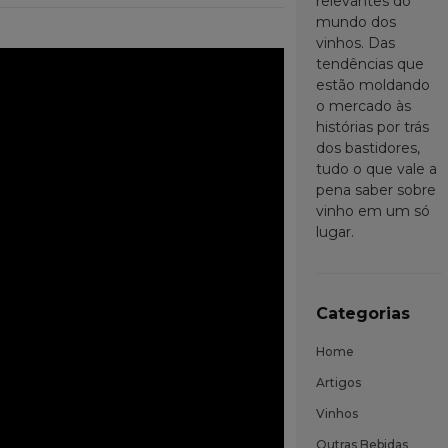
relevantes do
mundo dos
vinhos. Das
tendências que
estão moldando
o mercado às
histórias por trás
dos bastidores,
tudo o que vale a
pena saber sobre
vinho em um só
lugar.
Categorias
Home
Artigos
Vinhos
Outras Bebidas