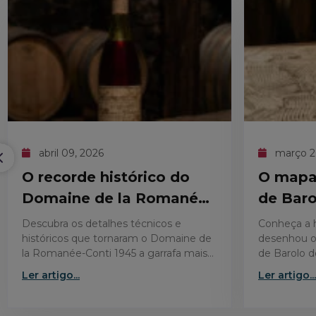
abril 09, 2026
março 2
O recorde histórico do
O mapa 
Domaine de la Romanée-
de Baro
Conti 1945
regras?
Descubra os detalhes técnicos e
Conheça a h
históricos que tornaram o Domaine de
desenhou o
la Romanée-Conti 1945 a garrafa mais
de Barolo d
valiosa já leiloada no mercado de vinhos
cartografia 
Ler artigo...
Ler artigo...
finos.
da região.