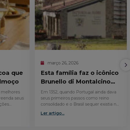
março 26, 2026
coa que
Esta família faz o icônico
almoço
Brunello di Montalcino
antes do Brasil existir
 melhores
Em 1352, quando Portugal ainda dava
preenda seus
seus primeiros passos como reino
ções
consolidado e o Brasil sequer existia no
rdeiro
imaginário europeu, uma família já
Ler artigo...
cultivava uvas nas colinas de
Montalcino, na…