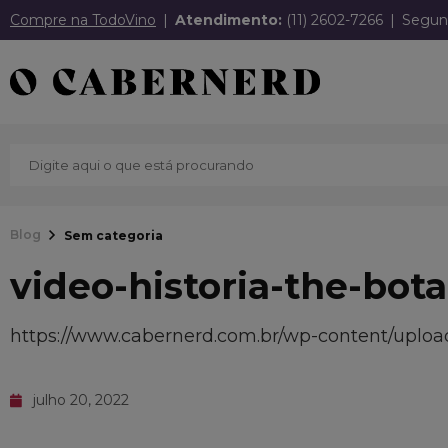
Compre na TodoVino
Atendimento:
(11) 2602-7266
Segund
Blog
Sem categoria
video-historia-the-bota
https://www.cabernerd.com.br/wp-content/upload
julho 20, 2022