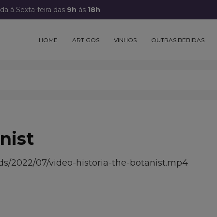
a à Sexta-feira das
9h
às
18h
HOME
ARTIGOS
VINHOS
OUTRAS BEBIDAS
nist
s/2022/07/video-historia-the-botanist.mp4