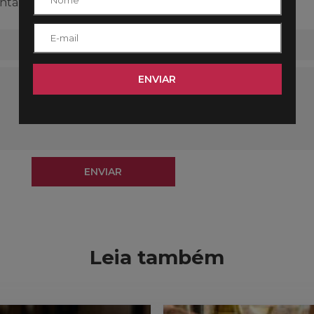
ntário.
ENVIAR
ENVIAR
Leia também