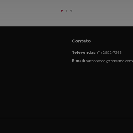
Contato
Televendas:
(11) 2602-7266
E-mail:
faleconosco@todovino.com