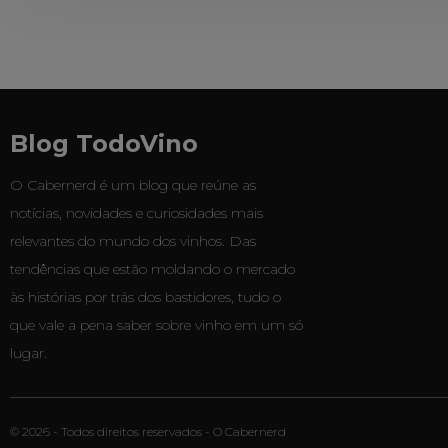
Blog TodoVino
O Cabernerd é um blog que reúne as
notícias, novidades e curiosidades mais
relevantes do mundo dos vinhos. Das
tendências que estão moldando o mercado
às histórias por trás dos bastidores, tudo o
que vale a pena saber sobre vinho em um só
lugar.
© 2026 - Todos direitos reservados - O Cabernerd