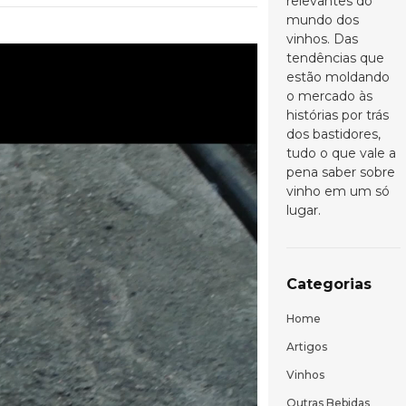
relevantes do
mundo dos
vinhos. Das
tendências que
estão moldando
o mercado às
histórias por trás
dos bastidores,
tudo o que vale a
pena saber sobre
vinho em um só
lugar.
Categorias
Home
Artigos
Vinhos
Outras Bebidas