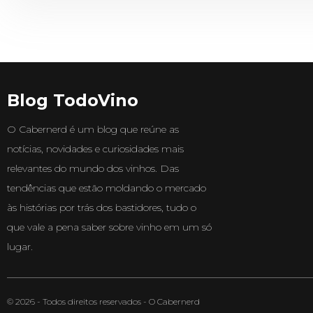
Blog TodoVino
O Cabernerd é um blog que reúne as
notícias, novidades e curiosidades mais
relevantes do mundo dos vinhos. Das
tendências que estão moldando o mercado
às histórias por trás dos bastidores, tudo o
que vale a pena saber sobre vinho em um só
lugar.
© 2026 - Todos direitos reservados - O Cabernerd