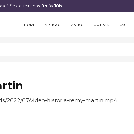
a à Sexta-feira das
9h
às
18h
HOME
ARTIGOS
VINHOS
OUTRAS BEBIDAS
rtin
ds/2022/07/video-historia-remy-martin.mp4