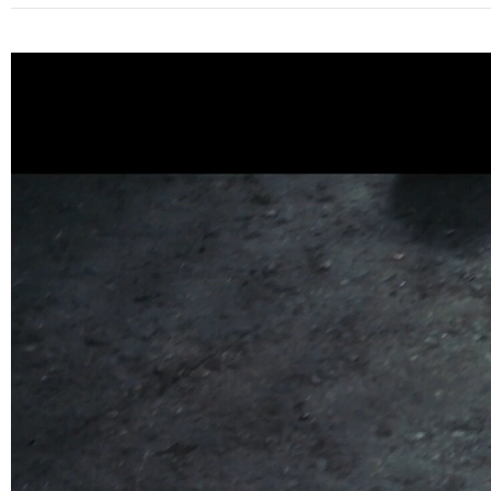
Tocador
de
vídeo