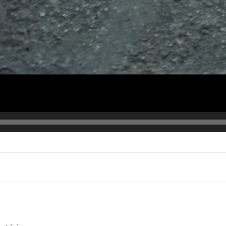
Bem-vindo(a)!
Cadastre-se e receba todas as novidades do nosso
blog em primeira mão.