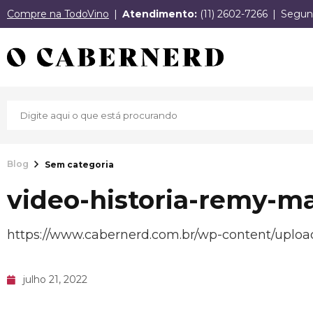
Compre na TodoVino
Atendimento:
(11) 2602-7266
Segund
Blog
Sem categoria
video-historia-remy-ma
https://www.cabernerd.com.br/wp-content/uploa
julho 21, 2022