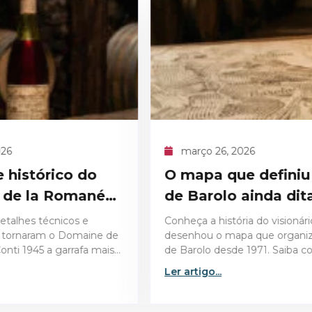
6, 2026
março 26, 2026
que definiu o cru
Vinhos para a Pás
lo ainda dita
surpreendem no 
istória do visionário que
Descubra como escolher os
 mapa que organiza o cru
vinhos para a Páscoa e sur
esde 1971. Saiba como essa
convidados com harmoniza
dita as regras de qualidade
perfeitas, do bacalhau ao co
Ler artigo...
assado.