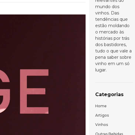
relevantes do
mundo dos
vinhos. Das
tendências que
estão moldando
o mercado às
histórias por trás
dos bastidores,
tudo o que vale a
pena saber sobre
vinho em um só
lugar.
Categorias
Home
Artigos
Vinhos
Outras Bebidas