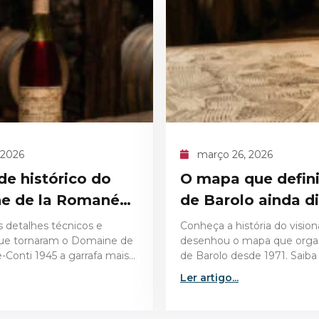
6, 2026
março 26, 2026
que definiu o cru
Vinhos para a Pás
lo ainda dita
surpreendem no 
istória do visionário que
Descubra como escolher os
 mapa que organiza o cru
vinhos para a Páscoa e sur
esde 1971. Saiba como essa
convidados com harmoniza
dita as regras de qualidade
perfeitas, do bacalhau ao co
Ler artigo...
assado.