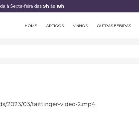
a à Sexta-feira das
9h
às
18h
HOME
ARTIGOS
VINHOS
OUTRAS BEBIDAS
ds/2023/03/taittinger-video-2.mp4