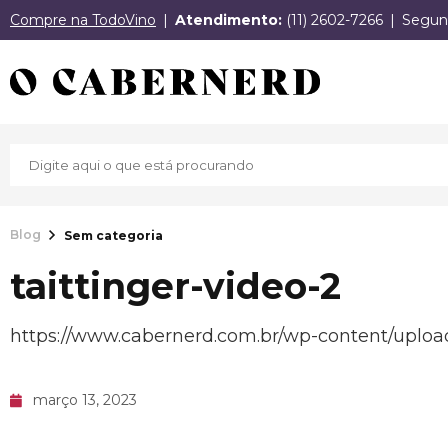
Compre na TodoVino
Atendimento:
(11) 2602-7266
Segund
Blog
Sem categoria
taittinger-video-2
https://www.cabernerd.com.br/wp-content/uploa
março 13, 2023