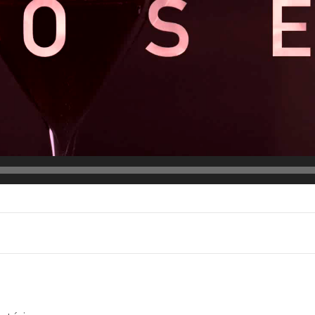
Bem-vindo(a)!
Cadastre-se e receba todas as novidades do nosso
blog em primeira mão.