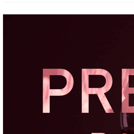
Tocador
de
vídeo