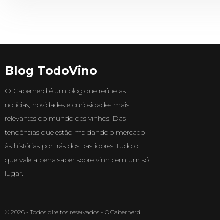
Blog TodoVino
O Cabernerd é um blog que reúne as
notícias, novidades e curiosidades mais
relevantes do mundo dos vinhos. Das
tendências que estão moldando o mercado
às histórias por trás dos bastidores, tudo o
que vale a pena saber sobre vinho em um só
lugar.
© 2026 - Todos direitos reservados - O Cabernerd