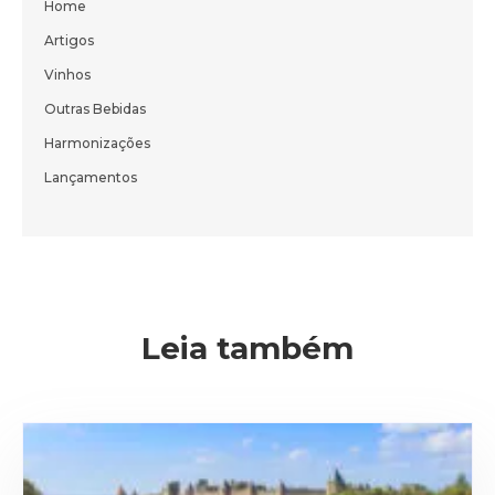
Bem-vindo(a)!
Home
Artigos
Cadastre-se e receba todas as novidades
do nosso blog em primeira mão.
Vinhos
Outras Bebidas
Harmonizações
Lançamentos
ENVIAR
Leia também