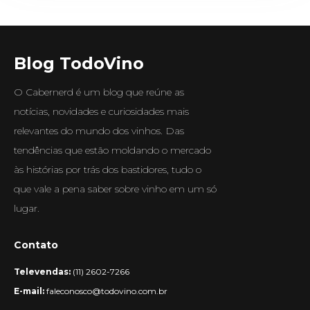
Blog TodoVino
O Cabernerd é um blog que reúne as
notícias, novidades e curiosidades mais
relevantes do mundo dos vinhos. Das
tendências que estão moldando o mercado
às histórias por trás dos bastidores, tudo o
que vale a pena saber sobre vinho em um só
lugar.
Contato
Televendas:
(11) 2602-7266
E-mail:
faleconosco@todovino.com.br