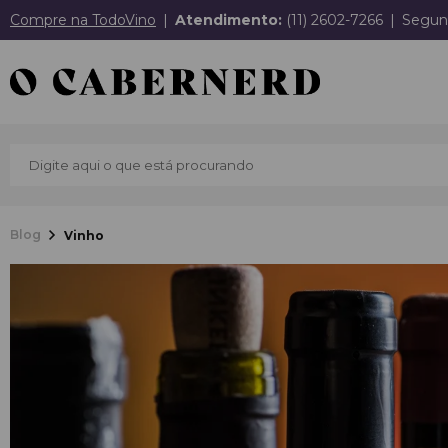
Compre na TodoVino
Atendimento:
(11) 2602-7266
Segund
Blog
Vinho