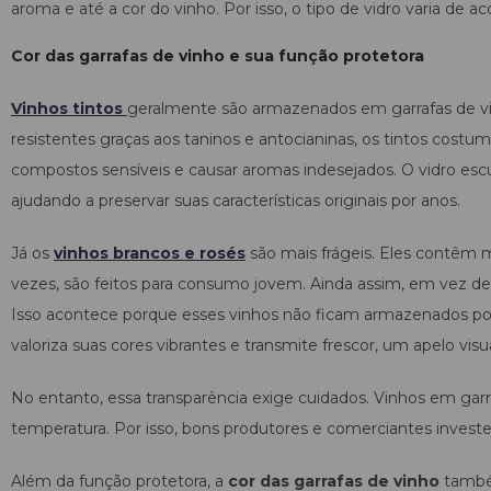
aroma e até a cor do vinho. Por isso, o tipo de vidro varia de
Cor das garrafas de vinho e sua função protetora
Vinhos tintos
geralmente são armazenados em garrafas de vi
resistentes graças aos taninos e antocianinas, os tintos cost
compostos sensíveis e causar aromas indesejados. O vidro escu
ajudando a preservar suas características originais por anos.
Já os
vinhos brancos e rosés
são mais frágeis. Eles contêm 
vezes, são feitos para consumo jovem. Ainda assim, em vez de
Isso acontece porque esses vinhos não ficam armazenados por 
valoriza suas cores vibrantes e transmite frescor, um apelo vis
No entanto, essa transparência exige cuidados. Vinhos em garr
temperatura. Por isso, bons produtores e comerciantes invest
Além da função protetora, a
cor das garrafas de vinho
também