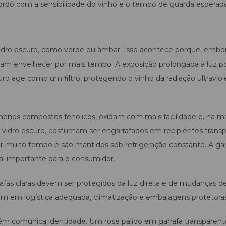
 acordo com a sensibilidade do vinho e o tempo de guarda esperad
dro escuro, como verde ou âmbar. Isso acontece porque, embo
umam envelhecer por mais tempo. A exposição prolongada à luz p
ro age como um filtro, protegendo o vinho da radiação ultraviol
menos compostos fenólicos, oxidam com mais facilidade e, na ma
 vidro escuro, costumam ser engarrafados em recipientes transp
muito tempo e são mantidos sob refrigeração constante. A garr
ual importante para o consumidor.
afas claras devem ser protegidos da luz direta e de mudanças d
em em logística adequada, climatização e embalagens protetoras
 comunica identidade. Um rosé pálido em garrafa transparen