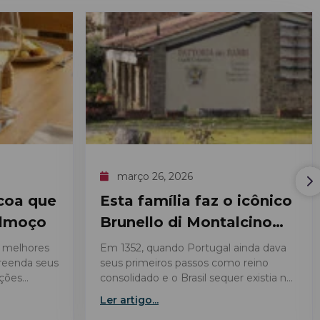
março 26, 2026
coa que
Esta família faz o icônico
almoço
Brunello di Montalcino
antes do Brasil existir
 melhores
Em 1352, quando Portugal ainda dava
preenda seus
seus primeiros passos como reino
ções
consolidado e o Brasil sequer existia no
rdeiro
imaginário europeu, uma família já
Ler artigo...
cultivava uvas nas colinas de