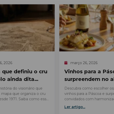
6, 2026
março 26, 2026
que definiu o cru
Vinhos para a Pás
lo ainda dita
surpreendem no 
istória do visionário que
Descubra como escolher os
 mapa que organiza o cru
vinhos para a Páscoa e sur
esde 1971. Saiba como essa
convidados com harmoniza
dita as regras de qualidade
perfeitas, do bacalhau ao co
Ler artigo...
assado.