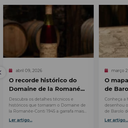
abril 09, 2026
março 2
O recorde histórico do
O mapa 
Domaine de la Romanée-
de Baro
Conti 1945
regras?
Descubra os detalhes técnicos e
Conheça a h
históricos que tornaram o Domaine de
desenhou o
la Romanée-Conti 1945 a garrafa mais
de Barolo d
valiosa já leiloada no mercado de vinhos
cartografia 
Ler artigo...
Ler artigo...
finos.
da região.