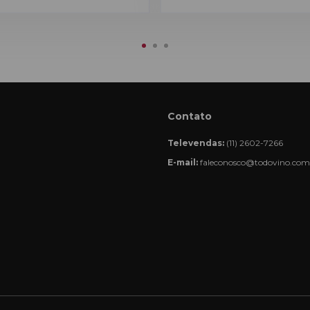
Contato
Televendas:
(11) 2602-7266
E-mail:
faleconosco@todovino.com