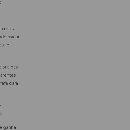
o.
ra mais
ode oxidar
eta e
ioria das
arentes.
afa clara
e
.
te ganha