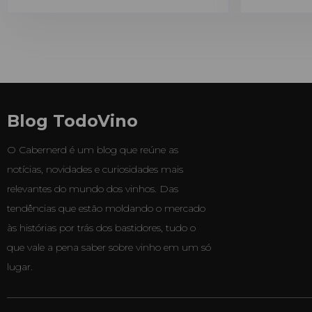
Blog TodoVino
O Cabernerd é um blog que reúne as
notícias, novidades e curiosidades mais
relevantes do mundo dos vinhos. Das
tendências que estão moldando o mercado
às histórias por trás dos bastidores, tudo o
que vale a pena saber sobre vinho em um só
lugar.