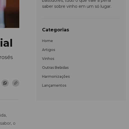
bastidores, tudo o que vale a pena
saber sobre vinho em um só lugar.
Categorias
ial
Home
Artigos
 rosés
Vinhos
Outras Bebidas
Harmonizações
Lançamentos
ida,
sabor, o