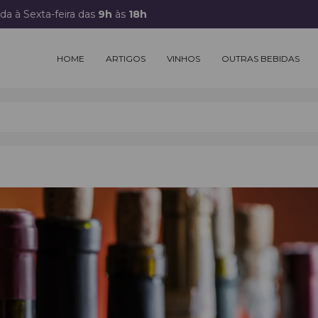
a à Sexta-feira das
9h
às
18h
HOME
ARTIGOS
VINHOS
OUTRAS BEBIDAS