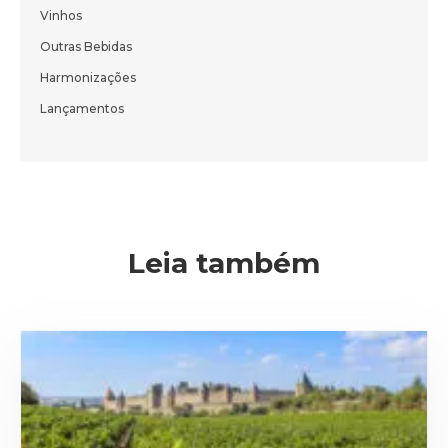
Cadastre-se e receba todas as novidades
Vinhos
do nosso blog em primeira mão.
Outras Bebidas
Harmonizações
Lançamentos
ENVIAR
Leia também