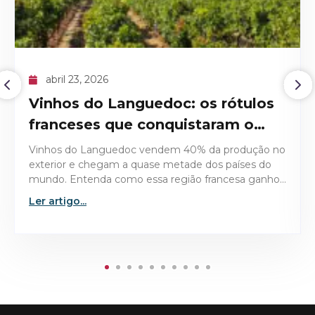
abril 09, 2026
O recorde histórico do Domaine
de la Romanée-Conti 1945
o
Descubra os detalhes técnicos e históricos que
tornaram o Domaine de la Romanée-Conti 1945 a
u
garrafa mais valiosa já leiloada no mercado de vinhos
finos.
Ler artigo...