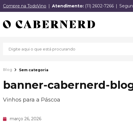
Compre na TodoVino
Atendimento:
(11) 2602-7266
Segund
Blog
Sem categoria
banner-cabernerd-blo
Vinhos para a Páscoa
março 26, 2026