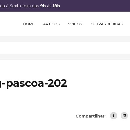
a à Sexta-feira das
9h
às
18h
HOME
ARTIGOS
VINHOS
OUTRAS BEBIDAS
g-pascoa-202
Compartilhar: