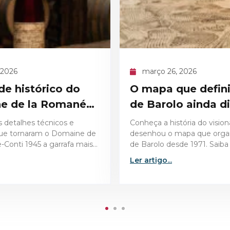
6, 2026
março 26, 2026
que definiu o cru
Vinhos para a Pá
lo ainda dita
surpreendem no 
istória do visionário que
Descubra como escolher o
 mapa que organiza o cru
vinhos para a Páscoa e sur
desde 1971. Saiba como essa
convidados com harmoniz
 dita as regras de qualidade
perfeitas, do bacalhau ao c
.
Ler artigo...
assado.