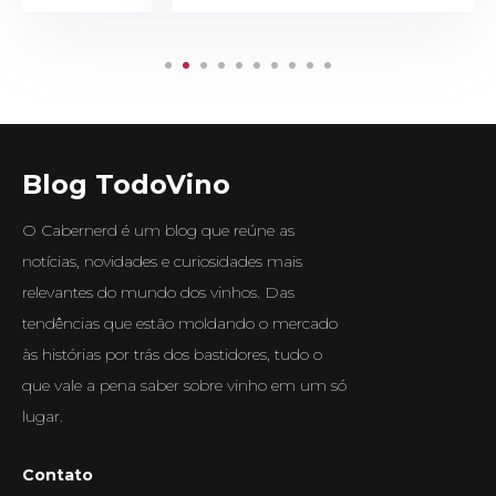
Blog TodoVino
O Cabernerd é um blog que reúne as
notícias, novidades e curiosidades mais
relevantes do mundo dos vinhos. Das
tendências que estão moldando o mercado
às histórias por trás dos bastidores, tudo o
que vale a pena saber sobre vinho em um só
lugar.
Contato