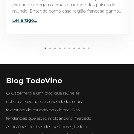
tornaram o Domaine de la Romanée-Conti 1945 a
garrafa mais valiosa já leiloada no mercado de vinhos
finos.
Ler artigo...
Blog TodoVino
O Cabernerd é um blog que reúne as
notícias, novidades e curiosidades mais
relevantes do mundo dos vinhos. Das
tendências que estão moldando o mercado
às histórias por trás dos bastidores, tudo o