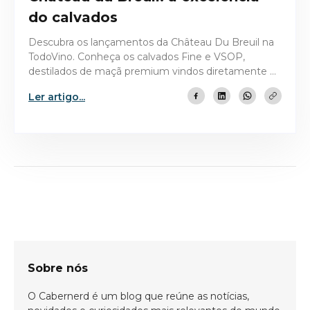
do calvados
Descubra os lançamentos da Château Du Breuil na
TodoVino. Conheça os calvados Fine e VSOP,
destilados de maçã premium vindos diretamente da
Normandia.
Ler artigo...
Bem-vindo(a)!
Cadastre-se e receba todas as novidades
do nosso blog em primeira mão.
Sobre nós
O Cabernerd é um blog que reúne as notícias,