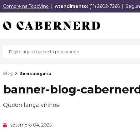
Compre na TodoVino
Atendimento:
(11) 2602-7266
Segund
Blog
Sem categoria
banner-blog-cabernerd
Queen lança vinhos
setembro 04, 2025