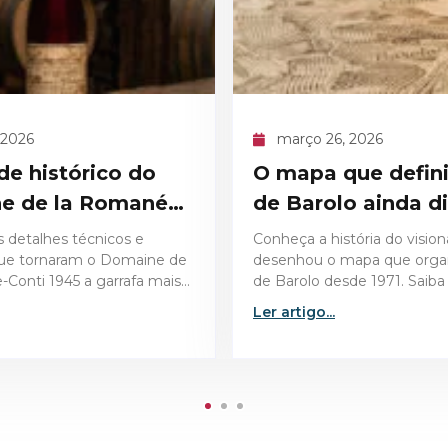
6, 2026
março 26, 2026
que definiu o cru
Vinhos para a Pás
lo ainda dita
surpreendem no 
istória do visionário que
Descubra como escolher os
 mapa que organiza o cru
vinhos para a Páscoa e sur
esde 1971. Saiba como essa
convidados com harmoniza
dita as regras de qualidade
perfeitas, do bacalhau ao co
Ler artigo...
assado.