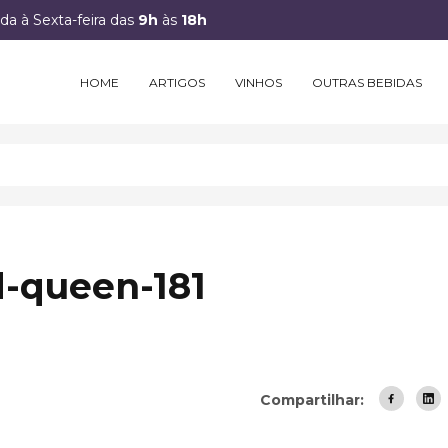
a à Sexta-feira das
9h
às
18h
HOME
ARTIGOS
VINHOS
OUTRAS BEBIDAS
-queen-181
Compartilhar: