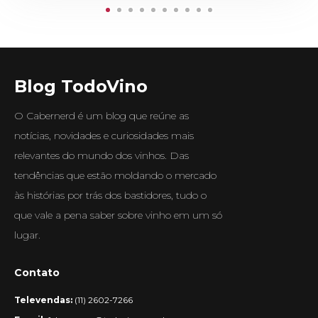
Blog TodoVino
O Cabernerd é um blog que reúne as
notícias, novidades e curiosidades mais
relevantes do mundo dos vinhos. Das
tendências que estão moldando o mercado
às histórias por trás dos bastidores, tudo o
que vale a pena saber sobre vinho em um só
lugar.
Contato
Televendas:
(11) 2602-7266