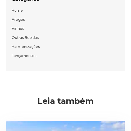
Bem-vindo(a)!
Home
Cadastre-se e receba todas as novidades
Artigos
do nosso blog em primeira mão.
Vinhos
Outras Bebidas
Harmonizações
Lançamentos
ENVIAR
Leia também