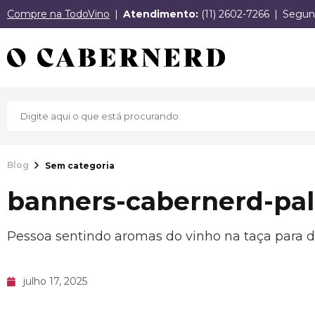
Compre na TodoVino
Atendimento:
(11) 2602-7266
Segund
Blog
Sem categoria
banners-cabernerd-pal
Pessoa sentindo aromas do vinho na taça para d
julho 17, 2025