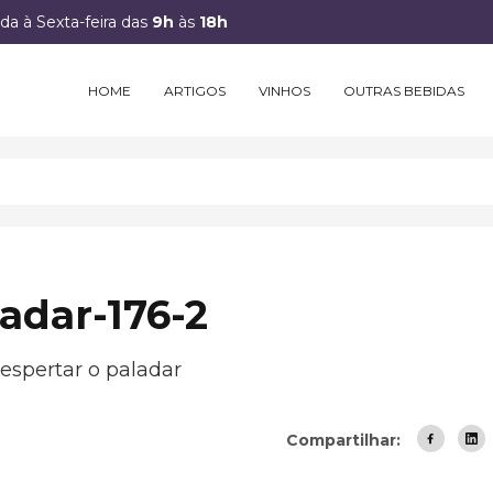
a à Sexta-feira das
9h
às
18h
HOME
ARTIGOS
VINHOS
OUTRAS BEBIDAS
adar-176-2
espertar o paladar
Compartilhar: