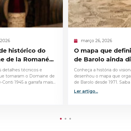
6, 2026
março 26, 2026
que definiu o cru
Vinhos para a Pá
lo ainda dita
surpreendem no 
istória do visionário que
Descubra como escolher o
 mapa que organiza o cru
vinhos para a Páscoa e sur
desde 1971. Saiba como essa
convidados com harmoniz
 dita as regras de qualidade
perfeitas, do bacalhau ao c
.
Ler artigo...
assado.