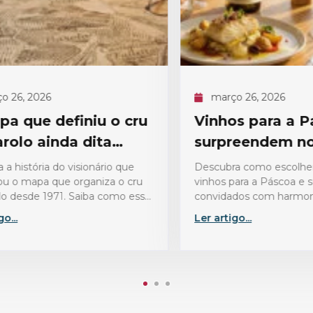
6, 2026
março 26, 2026
que definiu o cru
Vinhos para a Pás
lo ainda dita
surpreendem no 
istória do visionário que
Descubra como escolher os
 mapa que organiza o cru
vinhos para a Páscoa e sur
esde 1971. Saiba como essa
convidados com harmoniza
dita as regras de qualidade
perfeitas, do bacalhau ao co
Ler artigo...
assado.