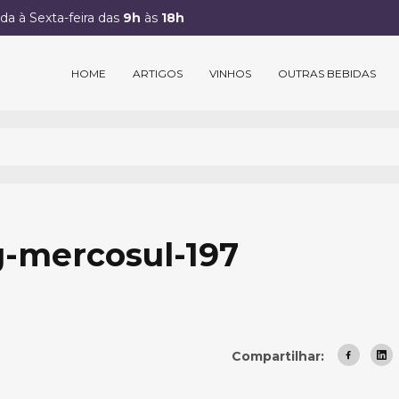
a à Sexta-feira das
9h
às
18h
HOME
ARTIGOS
VINHOS
OUTRAS BEBIDAS
-mercosul-197
Compartilhar: