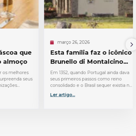
março 26, 2026
coa que
Esta família faz o icônico
almoço
Brunello di Montalcino
antes do Brasil existir
 melhores
Em 1352, quando Portugal ainda dava
preenda seus
seus primeiros passos como reino
ções
consolidado e o Brasil sequer existia no
rdeiro
imaginário europeu, uma família já
Ler artigo...
cultivava uvas nas colinas de
Montalcino, na…